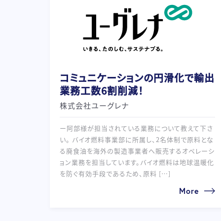
コミュニケーションの円滑化で輸出
業務工数6割削減！
株式会社ユーグレナ
ー阿部様が担当されている業務について教えて下さ
い。 バイオ燃料事業部に所属し、2名体制で原料とな
る廃食油を海外の製造事業者へ販売するオペレーシ
ョン業務を担当しています。バイオ燃料は地球温暖化
を防ぐ有効手段であるため、原料 […]
More